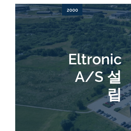
2000
Eltronic
A/S 설
립